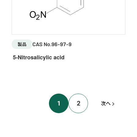
CAS No.96-97-9
製品
5-Nitrosalicylic acid
1
2
次へ >