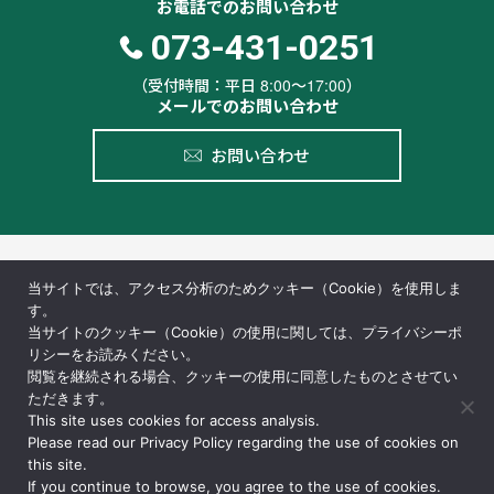
お電話でのお問い合わせ
073-431-0251
（受付時間：平日 8:00〜17:00）
メールでのお問い合わせ
お問い合わせ
当サイトでは、アクセス分析のためクッキー（Cookie）を使用しま
す。
当サイトのクッキー（Cookie）の使用に関しては、プライバシーポ
リシーをお読みください。
〒640-8392
閲覧を継続される場合、クッキーの使用に同意したものとさせてい
和歌山県和歌山市中之島紀ノ川町933番地
ただきます。
TEL.
073-431-0251
This site uses cookies for access analysis.
Please read our Privacy Policy regarding the use of cookies on
FAX. 073-422-5258
this site.
If you continue to browse, you agree to the use of cookies.